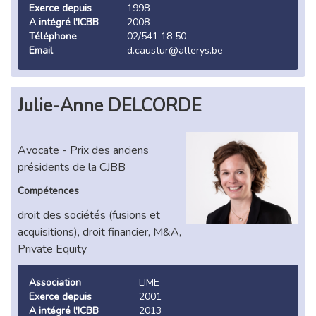
Exerce depuis
1998
A intégré l'ICBB
2008
Téléphone
02/541 18 50
Email
d.caustur@alterys.be
Julie-Anne DELCORDE
Avocate - Prix des anciens
présidents de la CJBB
Compétences
droit des sociétés (fusions et
acquisitions), droit financier, M&A,
Private Equity
Association
LIME
Exerce depuis
2001
A intégré l'ICBB
2013