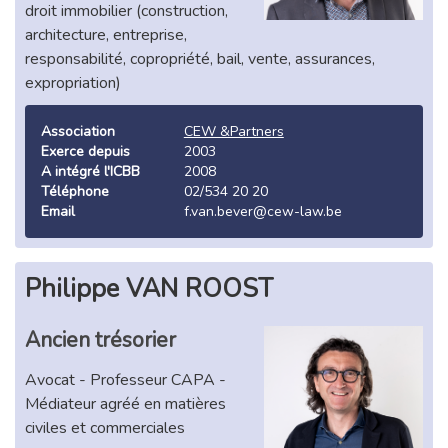
droit immobilier (construction,
architecture, entreprise,
responsabilité, copropriété, bail, vente, assurances,
expropriation)
Association
CEW &Partners
Exerce depuis
2003
A intégré l'ICBB
2008
Téléphone
02/534 20 20
Email
f.van.bever@cew-law.be
Philippe VAN ROOST
Ancien trésorier
Avocat - Professeur CAPA -
Médiateur agréé en matières
civiles et commerciales