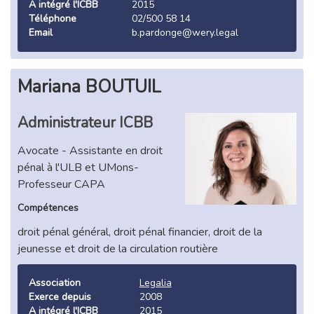
A intégré l'ICBB
2015
Téléphone
02/500 58 14
Email
b.pardonge@wery.legal
Mariana BOUTUIL
Administrateur ICBB
Avocate - Assistante en droit
pénal à l'ULB et UMons-
Professeur CAPA
Compétences
droit pénal général, droit pénal financier, droit de la
jeunesse et droit de la circulation routière
Association
Legalia
Exerce depuis
2008
A intégré l'ICBB
2015