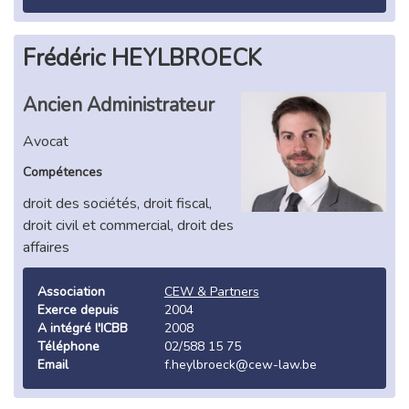
Frédéric HEYLBROECK
Ancien Administrateur
Avocat
Compétences
droit des sociétés, droit fiscal,
droit civil et commercial, droit des
affaires
Association
CEW & Partners
Exerce depuis
2004
A intégré l'ICBB
2008
Téléphone
02/588 15 75
Email
f.heylbroeck@cew-law.be