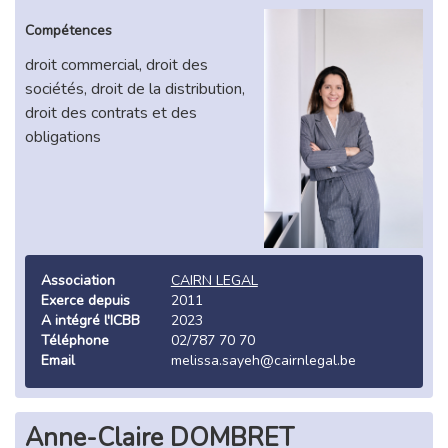
Compétences
droit commercial, droit des
sociétés, droit de la distribution,
droit des contrats et des
obligations
Association
CAIRN LEGAL
Exerce depuis
2011
A intégré l'ICBB
2023
Téléphone
02/787 70 70
Email
melissa.sayeh@cairnlegal.be
Anne-Claire DOMBRET