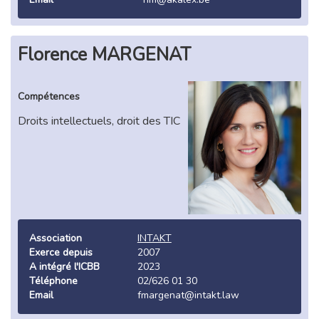
Florence MARGENAT
Compétences
Droits intellectuels, droit des TIC
Association
INTAKT
Exerce depuis
2007
A intégré l'ICBB
2023
Téléphone
02/626 01 30
Email
fmargenat@intakt.law