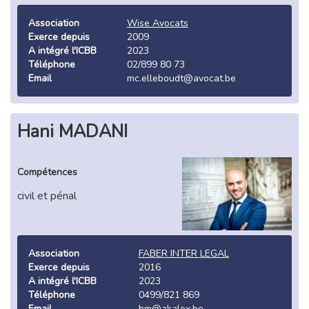
Association
Wise Avocats
Exerce depuis
2009
A intégré l'ICBB
2023
Téléphone
02/899 80 73
Email
mc.elleboudt@avocat.be
Hani MADANI
Compétences
civil et pénal
Association
FABER INTER LEGAL
Exerce depuis
2016
A intégré l'ICBB
2023
Téléphone
0499/821 869
Email
hm@akalex.be