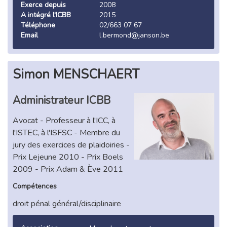
Exerce depuis
2008
A intégré l'ICBB
2015
Téléphone
02/663 07 67
Email
l.bermond@janson.be
Simon MENSCHAERT
Administrateur ICBB
Avocat - Professeur à l'ICC, à
l'ISTEC, à l'ISFSC - Membre du
jury des exercices de plaidoiries -
Prix Lejeune 2010 - Prix Boels
2009 - Prix Adam & Ève 2011
Compétences
droit pénal général/disciplinaire