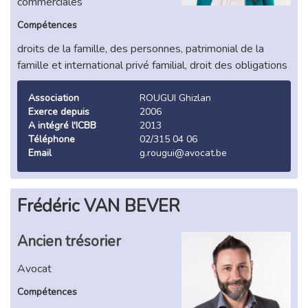
commerciales
Compétences
droits de la famille, des personnes, patrimonial de la
famille et international privé familial, droit des obligations
Association
ROUGUI Ghizlan
Exerce depuis
2006
A intégré l'ICBB
2013
Téléphone
02/315 04 06
Email
g.rougui@avocat.be
Frédéric VAN BEVER
Ancien trésorier
Avocat
Compétences