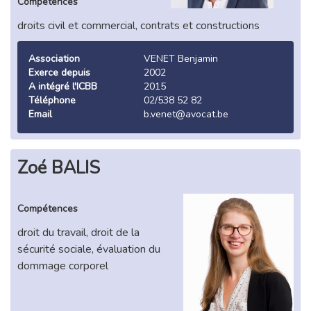
Compétences
droits civil et commercial, contrats et constructions
Association
VENET Benjamin
Exerce depuis
2002
A intégré l'ICBB
2015
Téléphone
02/538 52 82
Email
b.venet@avocat.be
Zoé BALIS
Compétences
droit du travail, droit de la
sécurité sociale, évaluation du
dommage corporel