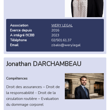
Association
WERY LEGAL
Exerce depuis
2016
A intégré l'ICBB
2023
Téléphone
02/501.61.37
Email
z.balis@wery.legal
Jonathan DARCHAMBEAU
Compétences
Droit des assurances – Droit de
la responsabilité - Droit de la
circulation routière – Evaluation
du dommage corporel