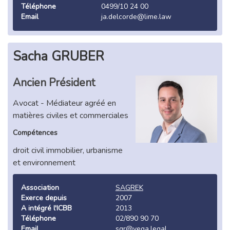
Téléphone
0499/10 24 00
Email
ja.delcorde@lime.law
Sacha GRUBER
Ancien Président
Avocat - Médiateur agréé en
matières civiles et commerciales
Compétences
droit civil immobilier, urbanisme
et environnement
Association
SAGREK
Exerce depuis
2007
A intégré l'ICBB
2013
Téléphone
02/890 90 70
Email
sgr@vega.legal