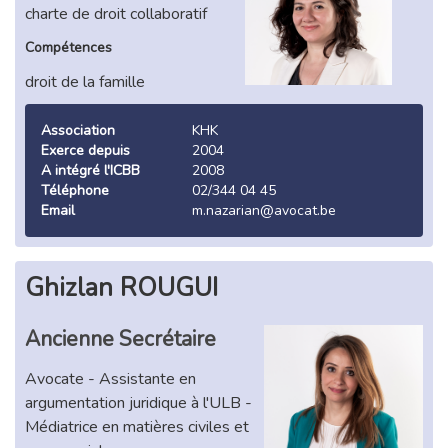
charte de droit collaboratif
Compétences
droit de la famille
Association
KHK
Exerce depuis
2004
A intégré l'ICBB
2008
Téléphone
02/344 04 45
Email
m.nazarian@avocat.be
Ghizlan ROUGUI
Ancienne Secrétaire
Avocate - Assistante en
argumentation juridique à l'ULB -
Médiatrice en matières civiles et