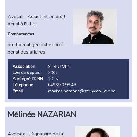
Avocat - Assistant en droit
pénal à l'ULB
Compétences
droit pénal général et droit
pénal des affaires
Association
STRUYVEN
Exerce depuis
2007
A intégré l'ICBB
2015
Téléphone
0496/70 96 43
Email
maxime.nardone@struyven-law.be
Mélinée NAZARIAN
Avocate - Signataire de la