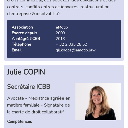
contrats, conflits entres actionnaires, restructuration
d'entreprise & insolvabilité
Association
eMotio
Exerce depuis
2009
A intégré l'ICBB
2013
Téléphone
+ 32 2 335 25 52
Email
gil.knops@emotio.law
Julie COPIN
Secrétaire ICBB
Avocate - Médiatrice agréée en
matière familiale - Signataire de
la charte de droit collaboratif
Compétences