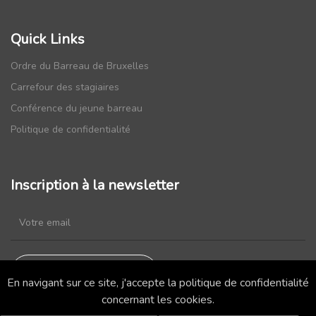
Quick Links
Ordre du Barreau de Bruxelles
Carrefour des stagiaires
Conférence du jeune barreau
Politique de confidentialité
Inscription à la newsletter
En navigant sur ce site, j'accepte la politique de confidentialité
concernant les cookies.
*
Veuillez noter que nous n’envoyons jamais de spam !