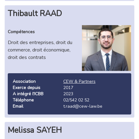
Thibault RAAD
Compétences
Droit des entreprises, droit du
commerce, droit économique,
droit des contrats
Association
CEW & Partners
Exerce depuis
2017
A intégré l'ICBB
2023
Téléphone
02/542 02 52
Email
t.raad@cew-law.be
Melissa SAYEH