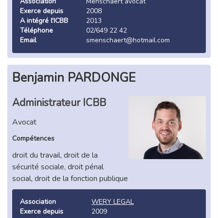
Association
Menschaert avocat
Exerce depuis
2008
A intégré l'ICBB
2013
Téléphone
02/649 22 42
Email
smenschaert@hotmail.com
Benjamin PARDONGE
Administrateur ICBB
Avocat
Compétences
droit du travail, droit de la
sécurité sociale, droit pénal
social, droit de la fonction publique
Association
WERY LEGAL
Exerce depuis
2009