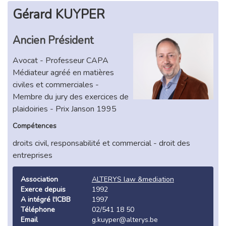
Gérard KUYPER
Ancien Président
Avocat - Professeur CAPA
Médiateur agréé en matières
civiles et commerciales -
Membre du jury des exercices de
plaidoiries - Prix Janson 1995
Compétences
droits civil, responsabilité et commercial - droit des
entreprises
Association
ALTERYS law &mediation
Exerce depuis
1992
A intégré l'ICBB
1997
Téléphone
02/541 18 50
Email
g.kuyper@alterys.be